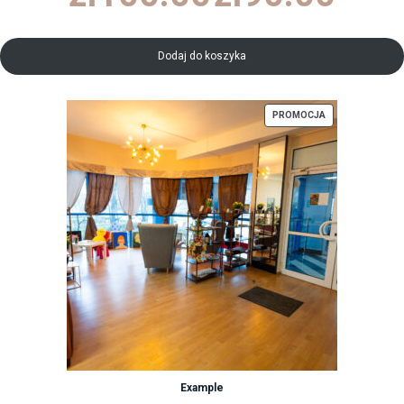
wynosiła:
wynosi:
zł100.00.
zł90.00.
Dodaj do koszyka
PRODUKT
PROMOCJA
W
PROMOCJI
Example