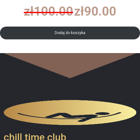
Pierwotna
Aktualna
zł
100.00
zł
90.00
cena
cena
wynosiła:
wynosi:
zł100.00.
zł90.00.
Dodaj do koszyka
chill time club