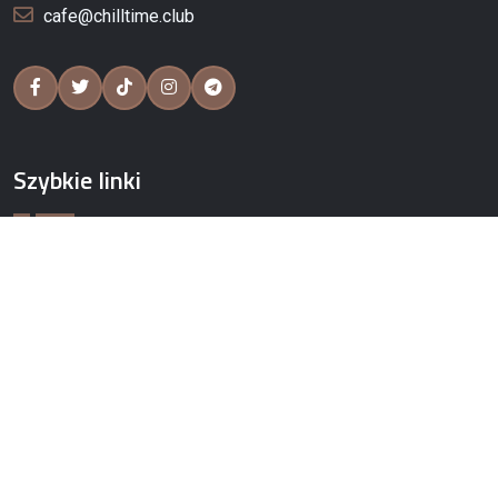
cafe@chilltime.club
Szybkie linki
O NAS
WYDARZENIA
USŁUGI
SKLEP
BLOG